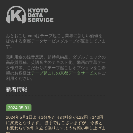
おとおこし.comはテープ起こし業界に新しい価値を
提供する京都データサービスグループが運営していま
す。
裁判用途の録音反訳、超特急納品、ダブルチェックの
高品質原稿、英語音声のテキスト化、動画の字幕デー
タ作成等、こだわりのテープ起こしオプションをご希
望のお客様は
テープ起こしの京都データサービス
をご
利用ください。
新着情報
2024.05.01
2024年5月1日より1分あたりの料金が122円→140円
に変更となります。 勝手ではございますが、今後と
も変わらずお引き立て賜りますようお願い申し上げま