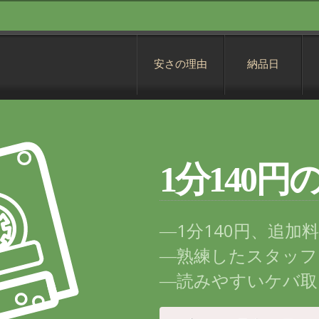
安さの理由
納品日
1分140
―1分140円、追加
―熟練したスタッフ
―読みやすいケバ取